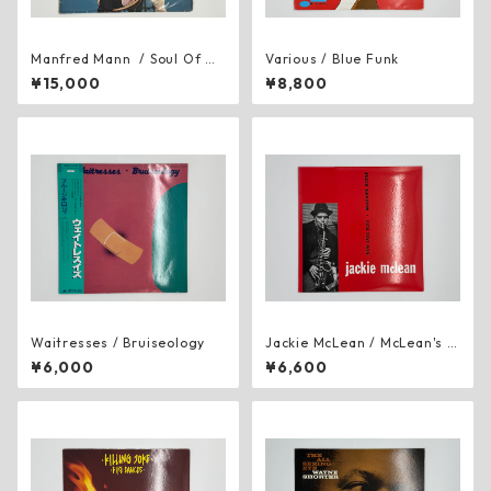
Manfred Mann ‎ / Soul Of Ma
Various ‎/ Blue Funk
nn
¥15,000
¥8,800
Waitresses / Bruiseology
Jackie McLean / McLean's S
cene
¥6,000
¥6,600