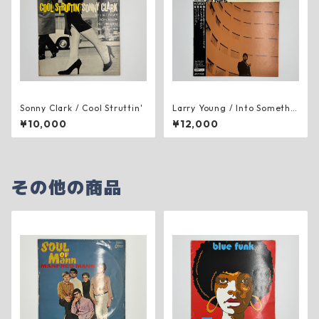
Sonny Clark ‎/ Cool Struttin'
Larry Young / Into Somethi
n'
¥10,000
¥12,000
その他の商品