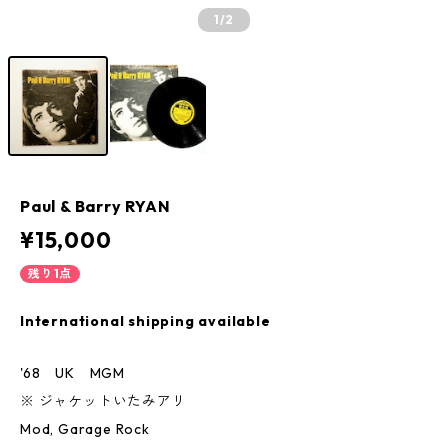
1
/2
Paul & Barry RYAN
¥15,000
残り1点
International shipping available
'68 UK MGM
※ ジャケットいたみアリ
Mod, Garage Rock