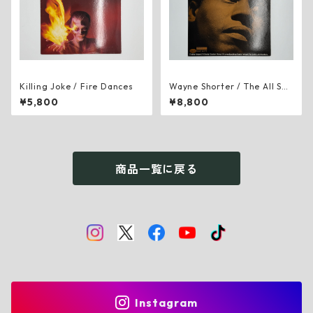
Killing Joke ‎/ Fire Dances
Wayne Shorter / The All See
ing Eye
¥5,800
¥8,800
商品一覧に戻る
Instagram