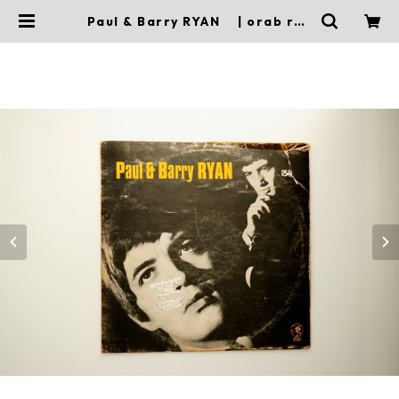
Paul & Barry RYAN | orab rec
ord